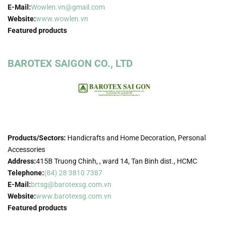
E-Mail:
Wowlen.vn@gmail.com
Website:
www.wowlen.vn
Featured products
BAROTEX SAIGON CO., LTD
Products/Sectors:
Handicrafts and Home Decoration, Personal
Accessories
Address:
415B Truong Chinh, , ward 14, Tan Binh dist., HCMC
Telephone:
(84) 28 3810 7387
E-Mail:
brtsg@barotexsg.com.vn
Website:
www.barotexsg.com.vn
Featured products