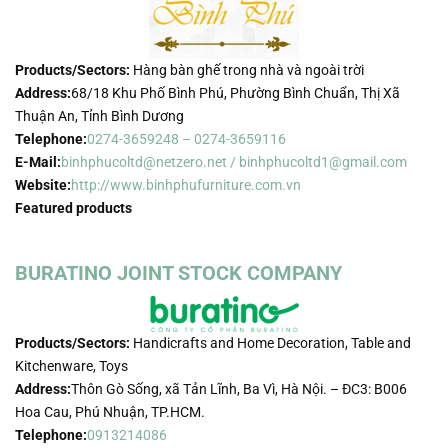
Products/Sectors:
Hàng bàn ghế trong nhà và ngoài trời
Address:
68/18 Khu Phố Bình Phú, Phường Bình Chuẩn, Thị Xã
Thuận An, Tỉnh Bình Dương
Telephone:
0274-3659248 – 0274-3659116
E-Mail:
binhphucoltd@netzero.net / binhphucoltd1@gmail.com
Website:
http://www.binhphufurniture.com.vn
Featured products
BURATINO JOINT STOCK COMPANY
Products/Sectors:
Handicrafts and Home Decoration, Table and
Kitchenware, Toys
Address:
Thôn Gò Sống, xã Tản Lĩnh, Ba Vì, Hà Nội. – ĐC3: B006
Hoa Cau, Phú Nhuận, TP.HCM.
Telephone:
0913214086