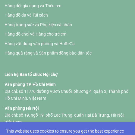
Hàng dệt gia dụng và Thêu ren
Hàng đồ da và Túi xách
Hàng trang sức và Phụ kiện cá nhân
Hàng đồ chơi và Hàng cho trẻ em
Hàng vật dụng văn phòng và HoReCa
Hàng quà tặng và Sản phẩm đồng bào dân tộc
Liên hệ Ban tổ chức Hội chợ
Văn phòng TP. Hồ Chí Minh
Địa chỉ: số 117/6 đường Vườn Chuối, phường 4, quận 3, Thành phố
Hồ Chí Minh, Việt Nam
Văn phòng Hà Nội
Địa chỉ: số 19, ngõ 19, phố Lạc Trung, quận Hai Bà Trưng, Hà Nội,
Việt Nam
This website uses cookies to ensure you get the best experience
Tel :+84 326 833 237 (HCM) +84 961 535 469 (Hanoi)