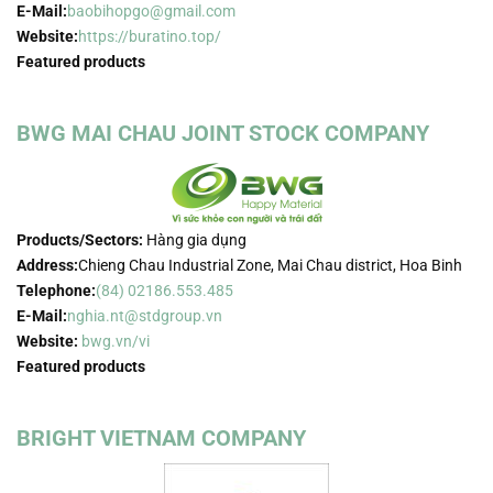
E-Mail:
baobihopgo@gmail.com
Website:
https://buratino.top/
Featured products
BWG MAI CHAU JOINT STOCK COMPANY
Products/Sectors:
Hàng gia dụng
Address:
Chieng Chau Industrial Zone, Mai Chau district, Hoa Binh
Telephone:
(84) 02186.553.485
E-Mail:
nghia.nt@stdgroup.vn
Website:
bwg.vn/vi
Featured products
BRIGHT VIETNAM COMPANY