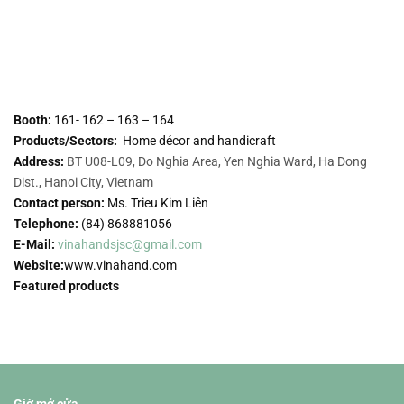
Booth:
161- 162 – 163 – 164
Products/Sectors:
Home décor and handicraft
Address:
BT U08-L09, Do Nghia Area, Yen Nghia Ward, Ha Dong
Dist., Hanoi City, Vietnam
Contact person:
Ms. Trieu Kim Liên
Telephone:
(84) 868881056
E-Mail:
vinahandsjsc@gmail.com
Website:
www.vinahand.com
Featured products
Giờ mở cửa