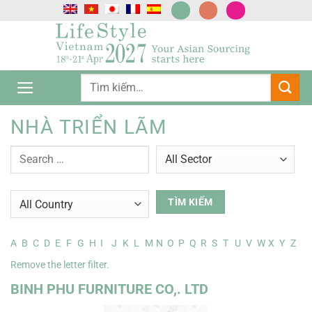
Chuyển
đến
nội
dung
NHÀ TRIỂN LÃM
A
B
C
D
E
F
G
H
I
J
K
L
M
N
O
P
Q
R
S
T
U
V
W
X
Y
Z
Remove the letter filter.
BINH PHU FURNITURE CO,. LTD