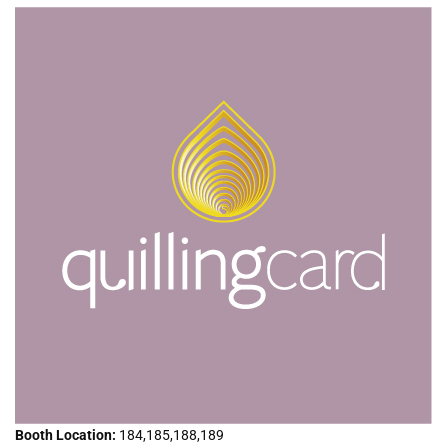
Booth Location:
184,185,188,189