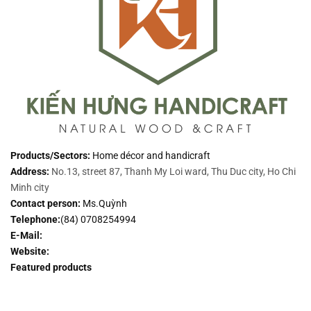
Products/Sectors:
Home décor and handicraft
Address:
No.13, street 87, Thanh My Loi ward, Thu Duc city, Ho Chi
Minh city
Contact person:
Ms.Quỳnh
Telephone:
(84) 0708254994
E-Mail:
Website:
Featured products