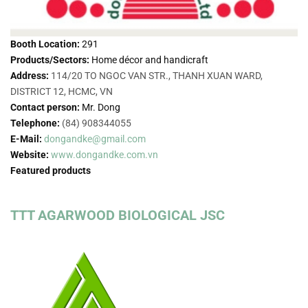
Booth Location:
291
Products/Sectors:
Home décor and handicraft
Address:
114/20 TO NGOC VAN STR., THANH XUAN WARD,
DISTRICT 12, HCMC, VN
Contact person:
Mr. Dong
Telephone:
(84) 908344055
E-Mail:
dongandke@gmail.com
Website:
www.dongandke.com.vn
Featured products
TTT AGARWOOD BIOLOGICAL JSC