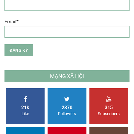
Email*
MẠNG XÃ HỘI
21k
2370
315
Like
Followers
Subscribers