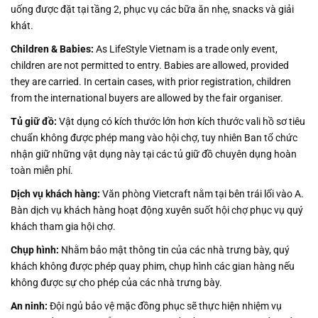
uống được đặt tại tầng 2, phục vụ các bữa ăn nhẹ, snacks và giải
khát.
Children & Babies:
As LifeStyle Vietnam is a trade only event,
children are not permitted to entry. Babies are allowed, provided
they are carried. In certain cases, with prior registration, children
from the international buyers are allowed by the fair organiser.
Tủ giữ đồ:
Vật dụng có kích thước lớn hơn kích thước vali hồ sơ tiêu
chuẩn không được phép mang vào hội chợ, tuy nhiên Ban tổ chức
nhận giữ những vật dụng này tại các tủ giữ đồ chuyên dụng hoàn
toàn miễn phí.
Dịch vụ khách hàng:
Văn phòng Vietcraft nằm tại bên trái lối vào A.
Bàn dịch vụ khách hàng hoạt động xuyên suốt hội chợ phục vụ quý
khách tham gia hội chợ.
Chụp hình:
Nhằm bảo mật thông tin của các nhà trưng bày, quý
khách không được phép quay phim, chụp hình các gian hàng nếu
không được sự cho phép của các nhà trưng bày.
An ninh:
Đội ngủ bảo vệ mặc đồng phục sẽ thực hiện nhiệm vụ