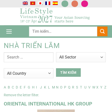
Chuyển
đến
nội
dung
NHÀ TRIỂN LÃM
A
B
C
D
E
F
G
H
I
J
K
L
M
N
O
P
Q
R
S
T
U
V
W
X
Y
Z
Remove the letter filter.
ORIENTAL INTERNATIONAL HK GROUP