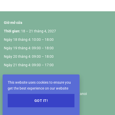
Giờ mở cửa
Thời gian:
18 – 21 tháng 4, 2027
Ngày 18 tháng 4: 10:00 – 18:00
Ngày 19 tháng 4: 09:00 – 18:00
Ngày 20 tháng 4: 09:00 – 18:00
Ngày 21 tháng 4: 09:00 – 17:00
Địa điểm Hội chợ
This website uses cookies to ensure you
VIETNAM EXPOSITION CENTER
get the best experience on our website
Km5+890, Truong Sa Road, Dong Anh District, Hanoi
GOT IT!