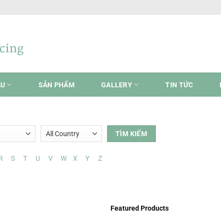
ẨU
SẢN PHẨM
GALLERY
TIN TỨC
R
S
T
U
V
W
X
Y
Z
Featured Products