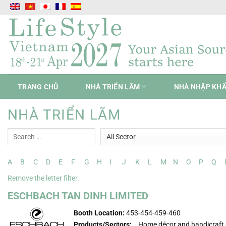
Chuyển
đến
nội
dung
TRANG CHỦ
NHÀ TRIỂN LÃM
NHÀ NHẬP KH
NHÀ TRIỂN LÃM
A
B
C
D
E
F
G
H
I
J
K
L
M
N
O
P
Q
Remove the letter filter.
ESCHBACH TAN DINH LIMITED
Booth Location:
453-454-459-460
Products/Sectors:
Home décor and handicraft