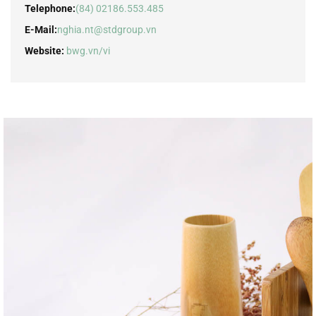
Telephone:
(84) 02186.553.485
E-Mail:
nghia.nt@stdgroup.vn
Website:
bwg.vn/vi