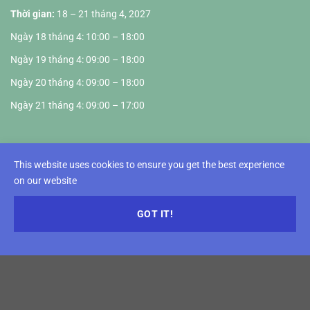
Thời gian:
18 – 21 tháng 4, 2027
Ngày 18 tháng 4: 10:00 – 18:00
Ngày 19 tháng 4: 09:00 – 18:00
Ngày 20 tháng 4: 09:00 – 18:00
Ngày 21 tháng 4: 09:00 – 17:00
Địa điểm Hội chợ
This website uses cookies to ensure you get the best experience
VIETNAM EXPOSITION CENTER
on our website
Km5+890, Truong Sa Road, Dong Anh District, Hanoi
GOT IT!
Nhóm ngành hàng
Hàng thủ công và Trang trí gia đình
Hàng bàn ghế trong nhà và ngoài trời
Hàng gia dụng (kim khí, nhựa…)