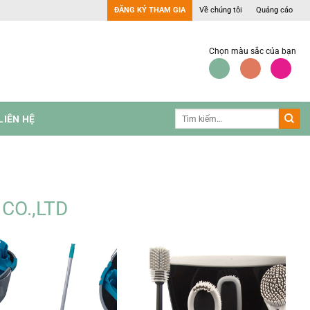
ĐĂNG KÝ THAM GIA
Về chúng tôi
Quảng cáo
Chọn màu sắc của bạn
LIÊN HỆ
CO.,LTD