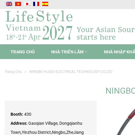
Chuyển
đến
nội
dung
TRANG CHỦ
NHÀ TRIỂN LÃM
NHÀ NHẬP KH
Trang Chủ
»
NINGBO HUADI ELECTRICAL TECHNOLOGY CO.,LTD
NINGBO
Booth:
430
Address:
Gaoqian Village, Dongqianhu
Town,Yinzhou District,Ningbo,ZheJiang