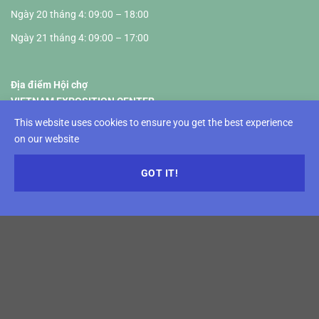
Ngày 20 tháng 4: 09:00 – 18:00
Ngày 21 tháng 4: 09:00 – 17:00
Địa điểm Hội chợ
VIETNAM EXPOSITION CENTER
Km5+890, Truong Sa Road, Dong Anh District, Hanoi
This website uses cookies to ensure you get the best experience
on our website
Nhóm ngành hàng
GOT IT!
Hàng thủ công và Trang trí gia đình
Hàng bàn ghế trong nhà và ngoài trời
Hàng gia dụng (kim khí, nhựa…)
Hàng dệt gia dụng và Thêu ren
Hàng đồ da và Túi xách
Hàng trang sức và Phụ kiện cá nhân