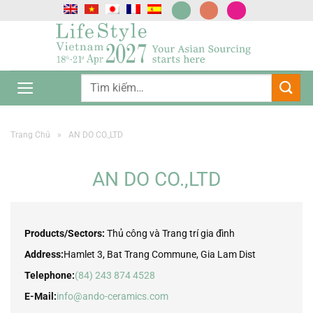
Chuyển
đến
nội
dung
Trang Chủ
»
AN DO CO.,LTD
AN DO CO.,LTD
Products/Sectors:
Thủ công và Trang trí gia đình
Address:
Hamlet 3, Bat Trang Commune, Gia Lam Dist
Telephone:
(84) 243 874 4528
E-Mail:
info@ando-ceramics.com