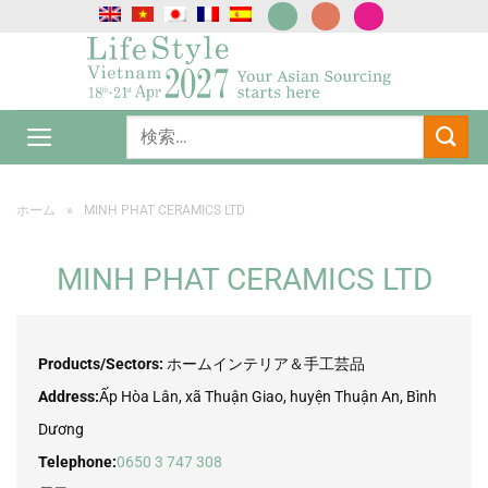
Skip
to
content
ホーム
»
MINH PHAT CERAMICS LTD
MINH PHAT CERAMICS LTD
Products/Sectors:
ホームインテリア＆手工芸品
Address:
Ấp Hòa Lân, xã Thuận Giao, huyện Thuận An, Bình
Dương
Telephone:
0650 3 747 308