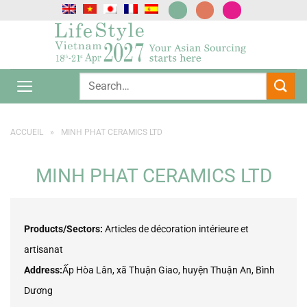
Passer
au
contenu
ACCUEIL
»
MINH PHAT CERAMICS LTD
MINH PHAT CERAMICS LTD
Products/Sectors:
Articles de décoration intérieure et
artisanat
Address:
Ấp Hòa Lân, xã Thuận Giao, huyện Thuận An, Bình
Dương