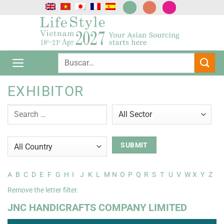
Saltar
al
contenido
EXHIBITOR
A
B
C
D
E
F
G
H
I
J
K
L
M
N
O
P
Q
R
S
T
U
V
W
X
Y
Z
Remove the letter filter.
JNC HANDICRAFTS COMPANY LIMITED