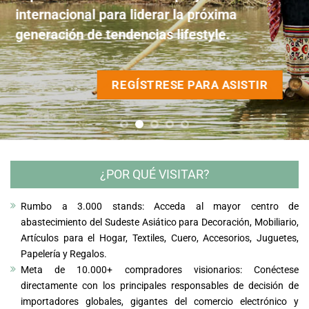
internacional para liderar la próxima
internacional para liderar la próxima
internacional para liderar la próxima
internacional para liderar la próxima
internacional para liderar la próxima
generación de tendencias lifestyle.
generación de tendencias lifestyle.
generación de tendencias lifestyle.
generación de tendencias lifestyle.
generación de tendencias lifestyle.
REGÍSTRESE PARA ASISTIR
REGÍSTRESE PARA ASISTIR
REGÍSTRESE PARA ASISTIR
REGÍSTRESE PARA ASISTIR
REGÍSTRESE PARA ASISTIR
¿POR QUÉ VISITAR?
Rumbo a 3.000 stands: Acceda al mayor centro de
abastecimiento del Sudeste Asiático para Decoración, Mobiliario,
Artículos para el Hogar, Textiles, Cuero, Accesorios, Juguetes,
Papelería y Regalos.
Meta de 10.000+ compradores visionarios: Conéctese
directamente con los principales responsables de decisión de
importadores globales, gigantes del comercio electrónico y