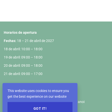
Horarios de apertura
Fechas:
18 – 21 de abril de 2027
18 de abril: 10:00 – 18:00
19 de abril: 09:00 – 18:00
20 de abril: 09:00 – 18:00
21 de abril: 09:00 – 17:00
Recinto Ferial
This website uses cookies to ensure you
VIETNAM EXPOSITION CENTER
get the best experience on our website
Km5+890, Truong Sa Road, Dong Anh District, Hanoi
GOT IT!