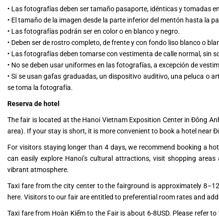
•
Las fotografías deben ser tamaño pasaporte, idénticas y tomadas en
•
El tamaño de la imagen desde la parte inferior del mentón hasta la p
•
Las fotografías podrán ser en color o en blanco y negro.
•
Deben ser de rostro completo, de frente y con fondo liso blanco o bl
•
Las fotografías deben tomarse con vestimenta de calle normal, sin som
•
No se deben usar uniformes en las fotografías, a excepción de vestime
•
Si se usan gafas graduadas, un dispositivo auditivo, una peluca o a
se toma la fotografía.
Reserva de hotel
The fair is located at the Hanoi Vietnam Exposition Center in Đông A
area). If your stay is short, it is more convenient to book a hotel near 
For visitors staying longer than 4 days, we recommend booking a hote
can easily explore Hanoi’s cultural attractions, visit shopping areas 
vibrant atmosphere.
Taxi fare from the city center to the fairground is approximately 8–12 
here. Visitors to our fair are entitled to preferential room rates and add
Taxi fare from Hoàn Kiếm to the Fair is about 6-8USD. Please refer to t