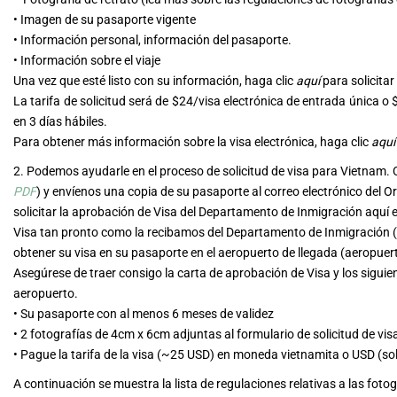
•
Imagen de su pasaporte vigente
•
Información personal, información del pasaporte.
•
Información sobre el viaje
Una vez que esté listo con su información, haga clic
aquí
para solicitar
La tarifa de solicitud será de $24/visa electrónica de entrada única o 
en 3 días hábiles.
Para obtener más información sobre la visa electrónica, haga clic
aquí
2. Podemos ayudarle en el proceso de solicitud de visa para Vietnam. C
PDF
) y envíenos una copia de su pasaporte al correo electrónico del
solicitar la aprobación de Visa del Departamento de Inmigración aquí 
Visa tan pronto como la recibamos del Departamento de Inmigración (t
obtener su visa en su pasaporte en el aeropuerto de llegada (aeropue
Asegúrese de traer consigo la carta de aprobación de Visa y los siguie
aeropuerto.
•
Su pasaporte con al menos 6 meses de validez
•
2 fotografías de 4cm x 6cm adjuntas al formulario de solicitud de vis
•
Pague la tarifa de la visa (~25 USD) en moneda vietnamita o USD (so
A continuación se muestra la lista de regulaciones relativas a las fotog