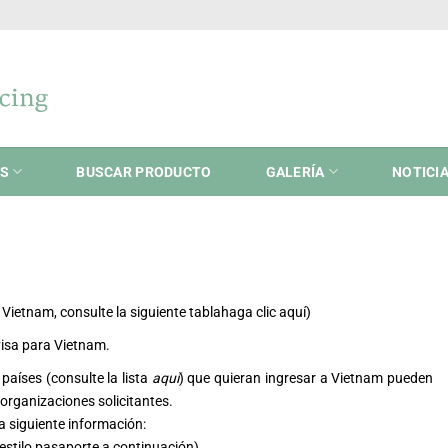
ES
BUSCAR PRODUCTO
GALERÍA
NOTICI
Vietnam, consulte la siguiente tabla
haga clic aquí
)
 visa para Vietnam.
países (consulte la lista
aquí
) que quieran ingresar a Vietnam pueden
 organizaciones solicitantes.
a siguiente información:
 estilo pasaporte a continuación)