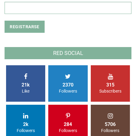
RED SOCIAL
21k
2370
315
Like
Followers
Subscribers
2k
284
5706
Followers
Followers
Followers