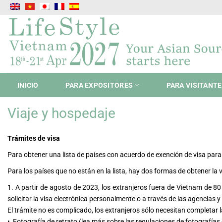
Saltar
al
contenido
INICIO
PARA EXPOSITORES
PARA VISITANT
Viaje y hospedaje
Trámites de visa
Para obtener una lista de países con acuerdo de exención de visa para 
Para los países que no están en la lista, hay dos formas de obtener la
1. A partir de agosto de 2023, los extranjeros fuera de Vietnam de 80 
solicitar la visa electrónica personalmente o a través de las agencias y
El trámite no es complicado, los extranjeros sólo necesitan completar l
•
Fotografía de retrato (lea más sobre las regulaciones de fotografías