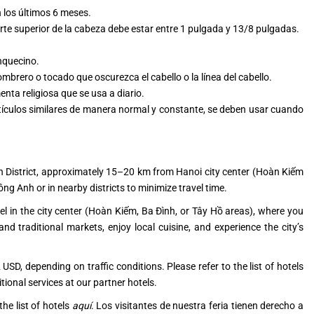
 los últimos 6 meses.
arte superior de la cabeza debe estar entre 1 pulgada y 13/8 pulgadas.
anquecino.
brero o tocado que oscurezca el cabello o la línea del cabello.
nta religiosa que se usa a diario.
rtículos similares de manera normal y constante, se deben usar cuando
nh District, approximately 15–20 km from Hanoi city center (Hoàn Kiếm
Đông Anh or in nearby districts to minimize travel time.
l in the city center (Hoàn Kiếm, Ba Đình, or Tây Hồ areas), where you
and traditional markets, enjoy local cuisine, and experience the city’s
USD, depending on traffic conditions. Please refer to the list of hotels
itional services at our partner hotels.
he list of hotels
aquí
. Los visitantes de nuestra feria tienen derecho a