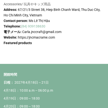
Accessories/
玩具やキッズ用品
Address:
67/21/3 Street 38, Hiep Binh Chanh Ward, Thu Duc City,
Ho Chi Minh City, Vietnam
Contact person:
Ms Lê Thị Hậu
Telephone:
(84) 939138630
電子メール:
Carla.jnccraft@gmail.com
Website:
https://jncmacrame.com
Featured products
開館時間
日程：
2027年4月18日～21日
4月18日：10:00 a.m – 06:00 p.m
4月19日：09:00～18:00
4月20日：09:00～18:00