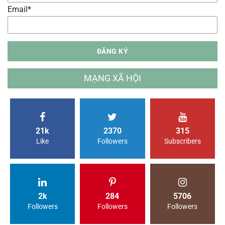
Email*
MẠNG XÃ HỘI
21k
2370
315
Like
Followers
Subscribers
2k
284
5706
Followers
Followers
Followers