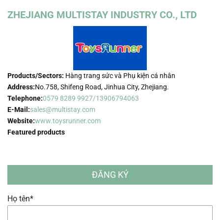
ZHEJIANG MULTISTAY INDUSTRY CO., LTD
Products/Sectors:
Hàng trang sức và Phụ kiện cá nhân
Address:
No.758, Shifeng Road, Jinhua City, Zhejiang.
Telephone:
0579 8289 9927/13906794063
E-Mail:
sales@multistay.com
Website:
www.toysrunner.com
Featured products
ĐĂNG KÝ
Họ tên*