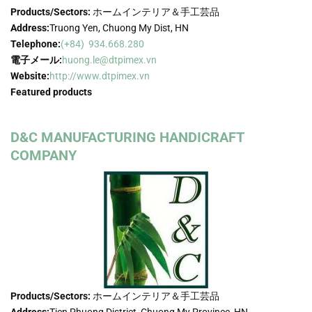
Products/Sectors:
ホームインテリア＆手工芸品
Address:
Truong Yen, Chuong My Dist, HN
Telephone:
(+84) 934.668.280
電子メール:
huong.le@dtpimex.vn
Website:
http://www.dtpimex.vn
Featured products
D&C MANUFACTURING HANDICRAFT
COMPANY
Products/Sectors:
ホームインテリア＆手工芸品