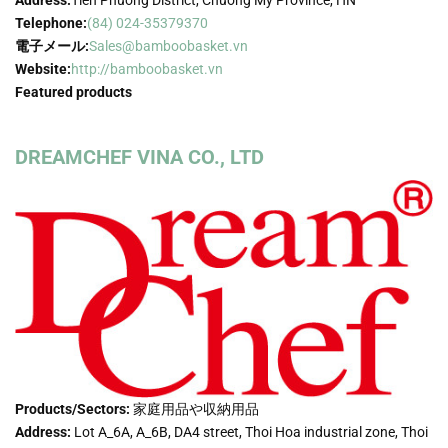
Address:
Tien Phuong District, Chuong My Province, HN
Telephone:
(84) 024-35379370
電子メール:
Sales@bamboobasket.vn
Website:
http://bamboobasket.vn
Featured products
DREAMCHEF VINA CO., LTD
Products/Sectors:
家庭用品や収納用品
Address:
Lot A_6A, A_6B, DA4 street, Thoi Hoa industrial zone, Thoi