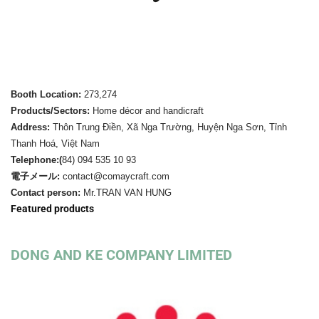
Booth Location:
273,274
Products/Sectors:
Home décor and handicraft
Address:
Thôn Trung Điền, Xã Nga Trường, Huyện Nga Sơn, Tỉnh
Thanh Hoá, Việt Nam
Telephone:(
84)
094 535 10 93
電子メール:
contact@comaycraft.com
Contact person:
Mr.TRAN VAN HUNG
Featured products
DONG AND KE COMPANY LIMITED