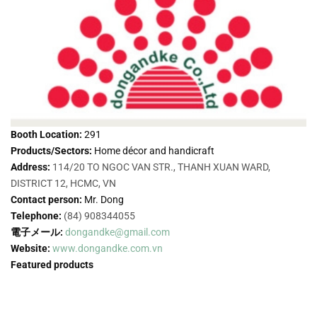
Booth Location:
291
Products/Sectors:
Home décor and handicraft
Address:
114/20 TO NGOC VAN STR., THANH XUAN WARD,
DISTRICT 12, HCMC, VN
Contact person:
Mr. Dong
Telephone:
(84) 908344055
電子メール:
dongandke@gmail.com
Website:
www.dongandke.com.vn
Featured products