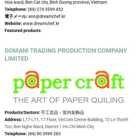
Hoa ward, Ben Cat city, Binh Duong province, Vietnam
Telephone:
(84) 274 3599 432
電子メール:
ann@dreamchef.kr
Website:
www.dreamchef.kr
Featured products
DOMANI TRADING PRODUCTION COMPANY
LIMITED
Products/Sectors:
手工芸品・室内装飾品
Address:
L17-L11, 17 Floor, VinCom Center Building, 72 Le Thanh
Ton, Ben Nghe Ward, District 1 Ho Chi Minh City
Telephone:
(84)
90 3999 263