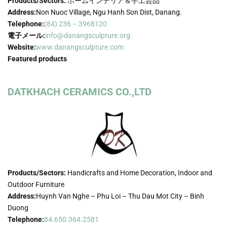
Products/Sectors:
ホームインテリア＆手工芸品
Address:
Non Nuoc Village, Ngu Hanh Son Dist, Danang.
Telephone:
(84) 236 – 3968120
電子メール:
info@danangsculpture.org
Website:
www.danangsculpture.com
Featured products
DATKHACH CERAMICS CO.,LTD
Products/Sectors:
Handicrafts and Home Decoration, Indoor and
Outdoor Furniture
Address:
Huynh Van Nghe – Phu Loi – Thu Dau Mot City – Binh
Duong
Telephone:
84.650.364.2581