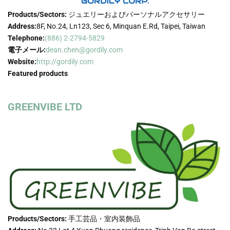
Products/Sectors:
ジュエリーおよびパーソナルアクセサリー
Address:
8F, No.24, Ln123, Sec 6, Minquan E.Rd, Taipei, Taiwan
Telephone:
(886) 2-2794-5829
電子メール:
dean.chen@gordily.com
Website:
http://gordily.com
Featured products
GREENVIBE LTD
Products/Sectors:
手工芸品・室内装飾品