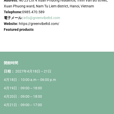
Address:
No 23 Lot 4 Xuan Phuong residence, Trinh Van Bo street,
Xuan Phuong ward, Nam Tu Liem district, Hanoi, Vietnam
Telephone:
0985.470.589
電子メール:
info@greenvibeltd.com
Website:
https://greenvibeltd.com/
Featured products
開館時間
日程：
2027年4月18日～21日
4月18日：10:00 a.m – 06:00 p.m
4月19日：09:00～18:00
4月20日：09:00～18:00
4月21日：09:00～17:00