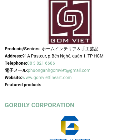
Products/Sectors:
ホームインテリア＆手工芸品
Address:
91A Pasteur, p.Bến Nghé, quận 1, TP HCM
Telephone:
08 3 821 6686
電子メール:
phuonganhgomviet@gmail.com
Website:
www.gomvietfineart.com
Featured products
GORDILY CORPORATION