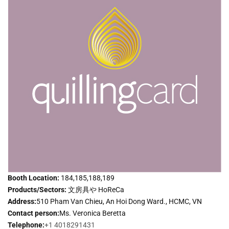
Booth Location:
184,185,188,189
Products/Sectors:
文房具や HoReCa
Address:
510 Pham Van Chieu, An Hoi Dong Ward., HCMC, VN
Contact person:
Ms. Veronica Beretta
Telephone:
+1 4018291431