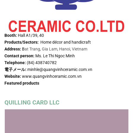
Booth:
Hall A1/39, 40
Products/Sectors:
Home décor and handicraft
Address:
B
at Trang, Gia Lam, Hanoi, Vietnam
Contact person:
Ms. Le Thi Ngoc Minh
Telephone:
(84) 438740782
電子メール:
minhle@quangvinhceramic.com.vn
Website:
www.quangvinhceramic.com.vn
Featured products
QUILLING CARD LLC