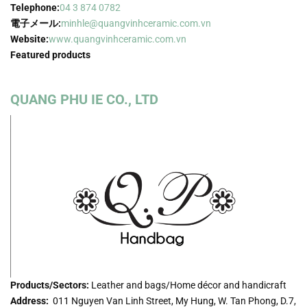
Telephone:
04 3 874 0782
電子メール:
minhle@quangvinhceramic.com.vn
Website:
www.quangvinhceramic.com.vn
Featured products
QUANG PHU IE CO., LTD
Products/Sectors:
Leather and bags/Home décor and handicraft
Address:
011 Nguyen Van Linh Street, My Hung, W. Tan Phong, D.7,