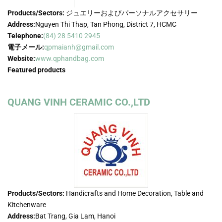
Products/Sectors:
ジュエリーおよびパーソナルアクセサリー
Address:
Nguyen Thi Thap, Tan Phong, District 7, HCMC
Telephone:
(84) 28 5410 2945
電子メール:
qpmaianh@gmail.com
Website:
www.qphandbag.com
Featured products
QUANG VINH CERAMIC CO.,LTD
Products/Sectors:
Handicrafts and Home Decoration, Table and
Kitchenware
Address:
Bat Trang, Gia Lam, Hanoi