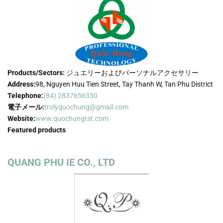
Products/Sectors:
ジュエリーおよびパーソナルアクセサリー
Address:
98, Nguyen Huu Tien Street, Tay Thanh W, Tan Phu District
Telephone:
(84) 2837656330
電子メール:
trolyquochung@gmail.com
Website:
www.quochungtst.com
Featured products
QUANG PHU IE CO., LTD