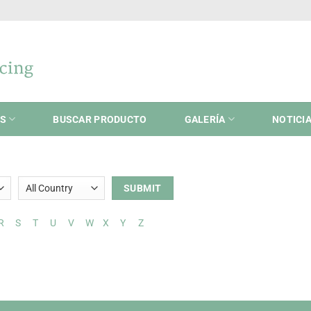
ES
BUSCAR PRODUCTO
GALERÍA
NOTICI
R
S
T
U
V
W
X
Y
Z