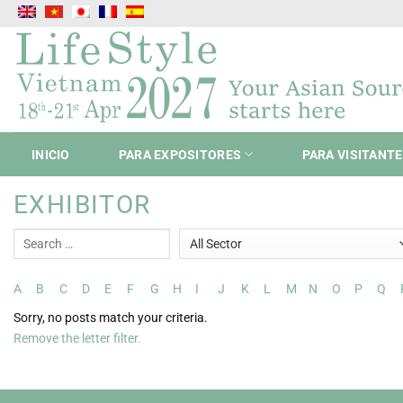
Saltar
al
contenido
INICIO
PARA EXPOSITORES
PARA VISITANT
EXHIBITOR
A
B
C
D
E
F
G
H
I
J
K
L
M
N
O
P
Q
Sorry, no posts match your criteria.
Remove the letter filter.