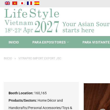
Saltar
al
contenido
INICIO
PARA EXPOSITORES
PARA VISITANT
INICIO
»
VITRAPRO IMPORT EXPORT JSC
Bo
oth Location:
160,165
Products/Sectors:
Home Décor and
Handicrafts/Personal Accessories/Toys &