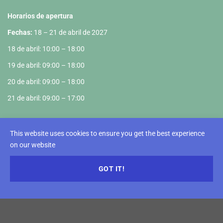
Horarios de apertura
Fechas:
18 – 21 de abril de 2027
18 de abril: 10:00 – 18:00
19 de abril: 09:00 – 18:00
20 de abril: 09:00 – 18:00
21 de abril: 09:00 – 17:00
Recinto Ferial
This website uses cookies to ensure you get the best experience
VIETNAM EXPOSITION CENTER
on our website
Km5+890, Truong Sa Road, Dong Anh District, Hanoi
GOT IT!
Sectores de la Feria
Artesanías y decoración del hogar
Mobiliario de interior y exterior