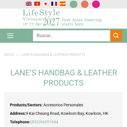
Saltar
al
contenido
INICIO
»
LANE’S HANDBAG & LEATHER PRODUCTS
LANE’S HANDBAG & LEATHER
PRODUCTS
Products/Sectors:
Accesorios Personales
Address:
9 Kai Cheung Road, Kowloon Bay, Kowloon, HK
Telephone:
(852)94351644