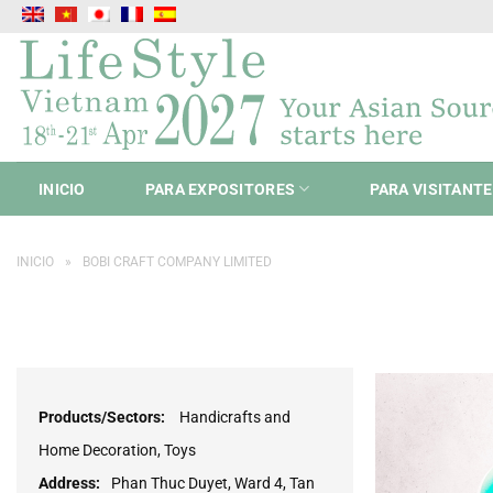
Saltar
al
contenido
INICIO
PARA EXPOSITORES
PARA VISITANT
INICIO
»
BOBI CRAFT COMPANY LIMITED
Products/Sectors:
Handicrafts and
Home Decoration, Toys
Address:
Phan Thuc Duyet, Ward 4, Tan