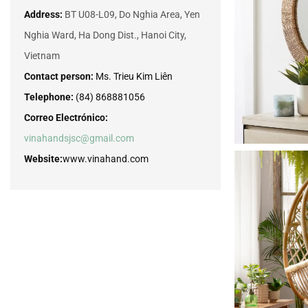
Address:
BT U08-L09, Do Nghia Area, Yen
Nghia Ward, Ha Dong Dist., Hanoi City,
Vietnam
Contact person:
Ms. Trieu Kim Liên
Telephone:
(84) 868881056
Correo Electrónico:
vinahandsjsc@gmail.com
Website:
www.vinahand.com