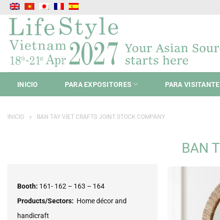
Saltar
al
contenido
INICIO
PARA EXPOSITORES
PARA VISITANT
INICIO
»
BAN TAY VIET CRAFTS JOINT STOCK COMPANY
BAN T
Booth:
161- 162 – 163 – 164
Products/Sectors:
Home décor and
handicraft