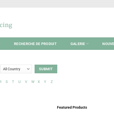
RECHERCHE DE PRODUIT
GALERIE
NOUVE
R
S
T
U
V
W
X
Y
Z
Featured Products