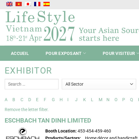
Passer
au
contenu
ACCUEIL
POUR EXPOSANT
POUR VISITEUR
EXHIBITOR
A
B
C
D
E
F
G
H
I
J
K
L
M
N
O
P
Q
Remove the letter filter.
ESCHBACH TAN DINH LIMITED
Booth Location:
453-454-459-460
Products/Sectors:
Home décor and handicraft