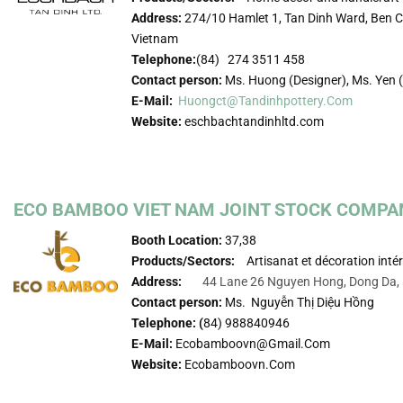
Address:
274/10 Hamlet 1, Tan Dinh Ward, Ben Ca
Vietnam
Telephone:
(84) 274 3511 458
Contact person:
Ms. Huong (Designer), Ms. Yen (
E-Mail:
Huongct@tandinhpottery.com
Website:
eschbachtandinhltd.com
ECO BAMBOO VIET NAM JOINT STOCK COMPA
Booth Location:
37,38
Products/Sectors:
Artisanat et décoration inté
Address:
44 Lane 26 Nguyen Hong, Dong Da,
Contact person:
Ms. Nguyễn Thị Diệu Hồng
Telephone: (
84) 988840946
E-Mail:
Ecobamboovn@gmail.com
Website:
Ecobamboovn.com