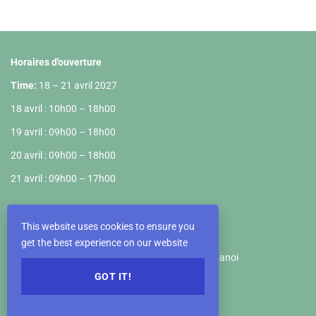
Horaires d'ouverture
Time:
18 – 21 avril 2027
18 avril : 10h00 – 18h00
19 avril : 09h00 – 18h00
20 avril : 09h00 – 18h00
21 avril : 09h00 – 17h00
Terrain d'exposition
This website uses cookies to ensure you
VIETNAM EXPOSITION CENTER
get the best experience on our website
Km5+890, Truong Sa Road, Dong Anh District, Hanoi
GOT IT!