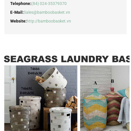
Telephone:
(84) 024-35379370
E-Mail:
Sales@bamboobasket.vn
Website:
http://bamboobasket.vn