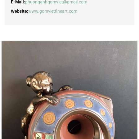
E-Mail:
phuonganhgomviet@gmail.com
Website:
www.gomvietfineart.com