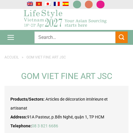
Passer
au
contenu
ACCUEIL
»
GOM VIET FINE ART JSC
GOM VIET FINE ART JSC
Products/Sectors:
Articles de décoration intérieure et
artisanat
Address:
91A Pasteur, p.Bến Nghé, quận 1, TP HCM
Telephone:
08 3 821 6686