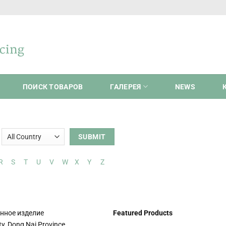
ПОИСК ТОВАРОВ
ГАЛЕРЕЯ
NEWS
R
S
T
U
V
W
X
Y
Z
енное изделие
Featured Products
ty, Dong Nai Province