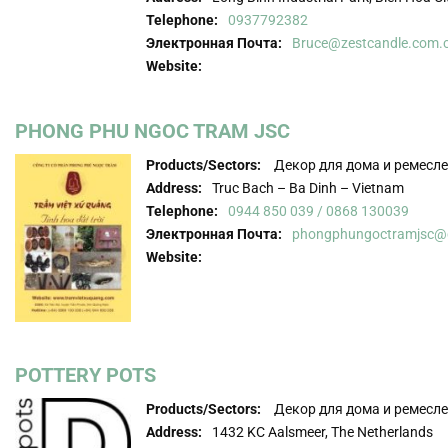
Telephone:
0937792382
Электронная Почта:
Bruce@zestcandle.com.
Website:
PHONG PHU NGOC TRAM JSC
Products/Sectors:
Декор для дома и ремесл
Address:
Truc Bach – Ba Dinh – Vietnam
Telephone:
0944 850 039 / 0868 130039
Электронная Почта:
phongphungoctramjsc@
Website:
POTTERY POTS
Products/Sectors:
Декор для дома и ремесл
Address:
1432 KC Aalsmeer, The Netherlands