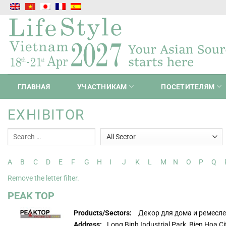
Skip
to
content
ГЛАВНАЯ
УЧАСТНИКАМ
ПОСЕТИТЕЛЯМ
EXHIBITOR
A
B
C
D
E
F
G
H
I
J
K
L
M
N
O
P
Q
Remove the letter filter.
PEAK TOP
Products/Sectors:
Декор для дома и ремесл
Address:
Long Binh Industrial Park, Bien Hoa Ci