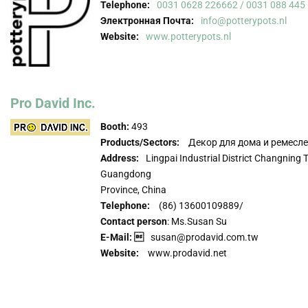
Telephone:
0031 0628 226662 / 0031 088 445
Электронная Почта:
info@potterypots.nl
Website:
www.potterypots.nl
Pro David Inc.
Booth:
493
Products/Sectors:
Декор для дома и ремесл
Address:
Lingpai Industrial District Changning
Guangdong
Province, China
Telephone:
(86) 13600109889/
Contact person
: Ms.Susan Su
E-Mail: 
susan@prodavid.com.tw
Website:
www.prodavid.net